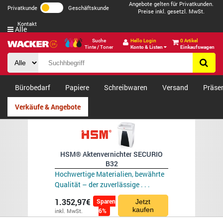
Angebote gelten für Privatkunden.
Privatkunde
Geschäftskunde
Preise inkl. gesetzl. MwSt.
Kontakt
Alle
Suche
Hello Login
0 Artikel
Tinte / Toner
Konto & Listen
Einkaufswagen
Bürobedarf
Papiere
Schreibwaren
Versand
Präse
Verkäufe & Angebote
HSM® Aktenvernichter SECURIO
B32
Hochwertige Materialien, bewährte
Qualität – der zuverlässige . . .
1.352,97€
Sparen
Jetzt
kaufen
6%
inkl. MwSt.