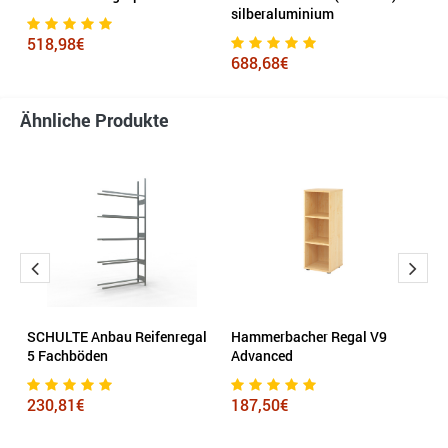
silberaluminium
s
518,98€
688,68€
6
Ähnliche Produkte
nk
SCHULTE Anbau Reifenregal
Hammerbacher Regal V9
R
5 Fachböden
Advanced
1.
s
230,81€
187,50€
5