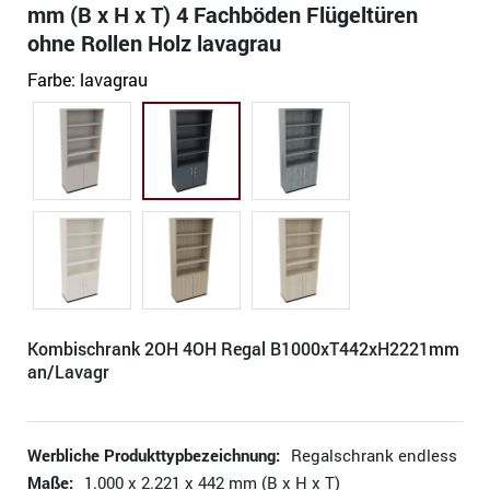
mm (B x H x T) 4 Fachböden Flügeltüren
ohne Rollen Holz lavagrau
Farbe:
lavagrau
Kombischrank 2OH 4OH Regal B1000xT442xH2221mm
an/Lavagr
Werbliche Produkttypbezeichnung:
Regalschrank endless
Maße:
1.000 x 2.221 x 442 mm (B x H x T)