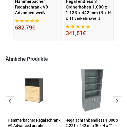
gal
Hammerbacher
Regal endless 3
Regal
Regalschrank V9
Ordnerhöhen 1.000 x
Ordn
Advanced weiß
1.133 x 442 mm (B x H
781 
x T) verkehrsweiß
T) an
632,79€
341,51€
281
Ähnliche Produkte
nk
Hammerbacher Regalschrank
Regalschrank endless 1.000 x
R
V9 Advanced graphit
2.221 x 442 mm (B x H x T)
1.