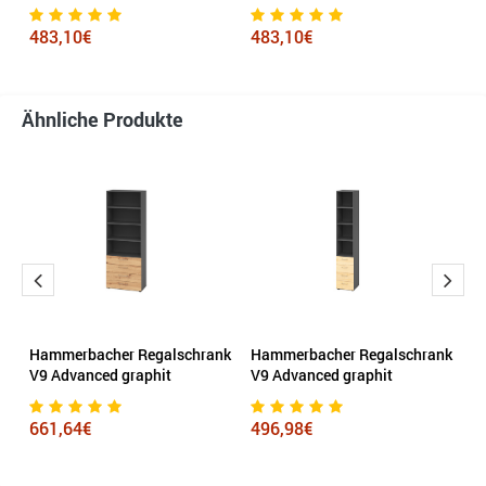
v
483,10€
483,10€
5
Ähnliche Produkte
n
Hammerbacher Regalschrank
Hammerbacher Regalschrank
H
 x
V9 Advanced graphit
V9 Advanced graphit
F
g
661,64€
496,98€
8