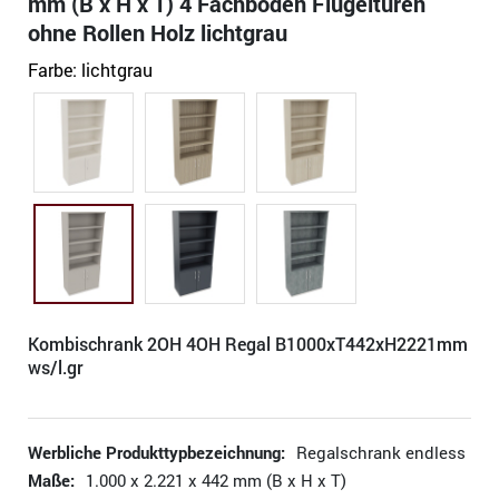
mm (B x H x T) 4 Fachböden Flügeltüren
ohne Rollen Holz lichtgrau
Farbe:
lichtgrau
Kombischrank 2OH 4OH Regal B1000xT442xH2221mm
ws/l.gr
Werbliche Produkttypbezeichnung:
Regalschrank endless
Maße:
1.000 x 2.221 x 442 mm (B x H x T)