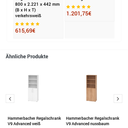
800 x 2.221 x 442 mm
Ordn
(B x H x T)
781 
1.201,75€
verkehrsweiß
T) an
615,69€
264
Ähnliche Produkte
n
Hammerbacher Regalschrank
Hammerbacher Regalschrank
R
 x
V9 Advanced weiß
V9 Advanced nussbaum
1.