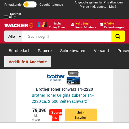
Angebote gelten für Privatkunden.
Privatkunde
Geschäftskunde
Preise inkl. gesetzl. MwSt.
Kontakt
Alle
Suche
Hello Login
0 Artikel
Tinte / Toner
Konto & Listen
Einkaufswagen
Bürobedarf
Papiere
Schreibwaren
Versand
Präse
Verkäufe & Angebote
Brother Toner schwarz TN-2220
Brother Toner Originalzubehör TN-
2220 ca. 2.600 Seiten schwarz
79,09€
Sparen
Jetzt
inkl.
kaufen
9%
MwSt.