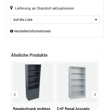
Lieferung an Standort aktualisieren
Auf die Liste
Herstellerinformationen
Ähnliche Produkte
gal
Regalschrank endless
C+P Regal Acurado
Regal