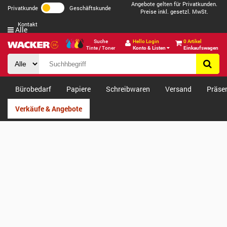
Angebote gelten für Privatkunden.
Privatkunde
Geschäftskunde
Preise inkl. gesetzl. MwSt.
Kontakt
Alle
Suche
Hello Login
0 Artikel
Tinte / Toner
Konto & Listen
Einkaufswagen
Bürobedarf
Papiere
Schreibwaren
Versand
Präse
Verkäufe & Angebote