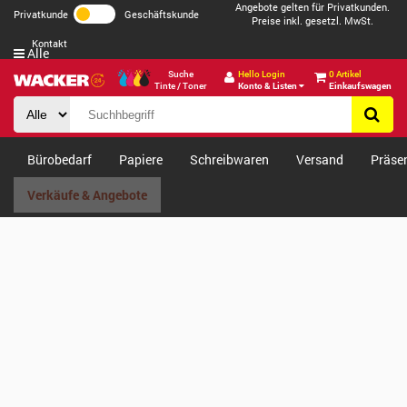
Angebote gelten für Privatkunden.
Privatkunde
Geschäftskunde
Preise inkl. gesetzl. MwSt.
Kontakt
Alle
Suche
Hello Login
0 Artikel
Tinte / Toner
Konto & Listen
Einkaufswagen
Bürobedarf
Papiere
Schreibwaren
Versand
Präse
Verkäufe & Angebote