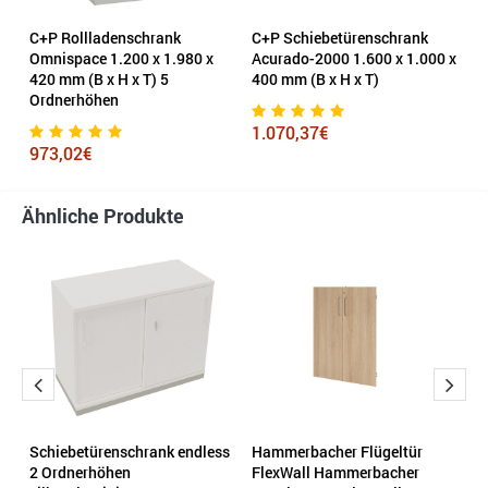
C+P Rollladenschrank
C+P Schiebetürenschrank
C
Omnispace 1.200 x 1.980 x
Acurado-2000 1.600 x 1.000 x
C
 H
420 mm (B x H x T) 5
400 mm (B x H x T)
li
Ordnerhöhen
1.070,37€
4
973,02€
Ähnliche Produkte
ss
Schiebetürenschrank endless
Hammerbacher Flügeltür
P
ß
2 Ordnerhöhen
FlexWall Hammerbacher
e