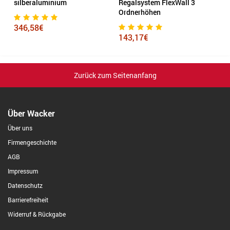
silberaluminium
Regalsystem FlexWall 3
Ordnerhöhen
7
346,58€
143,17€
Zurück zum Seitenanfang
Über Wacker
Über uns
Firmengeschichte
AGB
Impressum
Datenschutz
Barrierefreiheit
Widerruf & Rückgabe