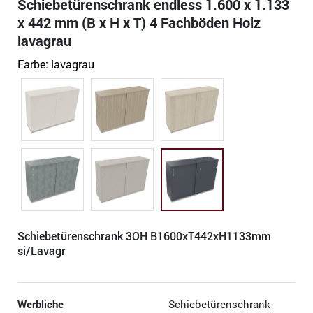
Schiebetürenschrank endless 1.600 x 1.133
x 442 mm (B x H x T) 4 Fachböden Holz
lavagrau
Farbe:
lavagrau
Schiebetürenschrank 3OH B1600xT442xH1133mm
si/Lavagr
Werbliche
Schiebetürenschrank