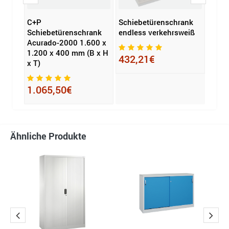
e
C+P
Schiebetürenschrank
Aufs
rie
Schiebetürenschrank
endless verkehrsweiß
endle
Acurado-2000 1.600 x
442 m
1.200 x 400 mm (B x H
Ordn
432,21€
x T)
349
1.065,50€
Ähnliche Produkte