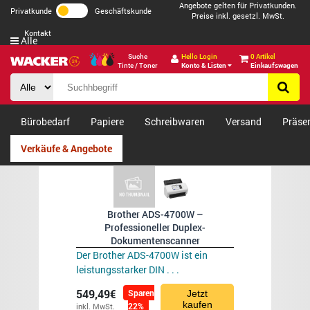
Angebote gelten für Privatkunden.
Privatkunde
Geschäftskunde
Preise inkl. gesetzl. MwSt.
Kontakt
Alle
Suche
Hello Login
0 Artikel
Tinte / Toner
Konto & Listen
Einkaufswagen
Bürobedarf
Papiere
Schreibwaren
Versand
Präse
Verkäufe & Angebote
Brother ADS-4700W –
Professioneller Duplex-
Dokumentenscanner
Der Brother ADS-4700W ist ein
leistungsstarker DIN . . .
549,49€
Sparen
Jetzt
kaufen
22%
inkl. MwSt.