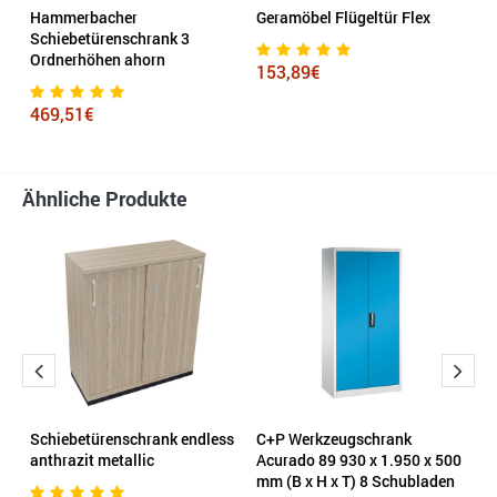
Hammerbacher
Geramöbel Flügeltür Flex
C
0
Schiebetürenschrank 3
P
Ordnerhöhen ahorn
153,89€
9
469,51€
Ähnliche Produkte
Schiebetürenschrank endless
C+P Werkzeugschrank
C
anthrazit metallic
Acurado 89 930 x 1.950 x 500
A
mm (B x H x T) 8 Schubladen
mm