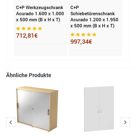
C+P Werkzeugschrank
C+P
Gera
ank
Acurado 1.600 x 1.000
Schiebetürenschrank
Rolll
00 x
x 500 mm (B x H x T)
Acurado 1.200 x 1.950
silbe
B x H
x 500 mm (B x H x T)
712,81€
471
997,34€
Ähnliche Produkte