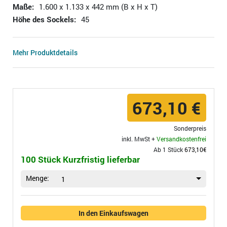
Maße:
1.600 x 1.133 x 442 mm (B x H x T)
Höhe des Sockels:
45
Mehr Produktdetails
673,10 €
Sonderpreis
inkl. MwSt +
Versandkostenfrei
Ab 1 Stück
673,10€
100 Stück Kurzfristig lieferbar
Menge:
1
In den Einkaufswagen