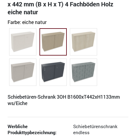
x 442 mm (B x H x T) 4 Fachböden Holz
eiche natur
Farbe:
eiche natur
Schiebetüren-Schrank 3OH B1600xT442xH1133mm
ws/Eiche
Werbliche
Schiebetürenschrank
Produkttypbezeichnung:
endless