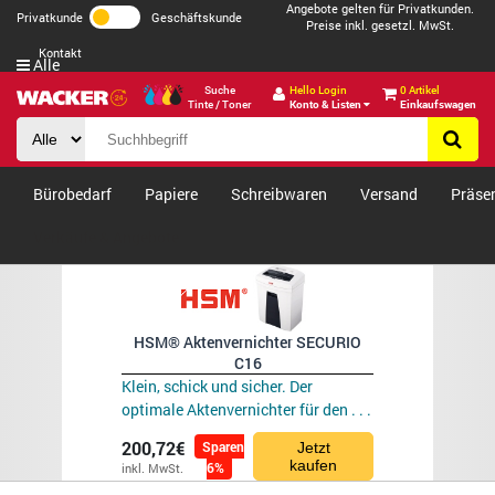
Angebote gelten für Privatkunden.
Privatkunde
Geschäftskunde
Preise inkl. gesetzl. MwSt.
Kontakt
Alle
Suche
Hello Login
0 Artikel
Tinte / Toner
Konto & Listen
Einkaufswagen
Bürobedarf
Papiere
Schreibwaren
Versand
Präse
Verkäufe & Angebote
HSM® Aktenvernichter SECURIO
C16
Klein, schick und sicher. Der
optimale Aktenvernichter für den . . .
200,72€
Sparen
Jetzt
kaufen
6%
inkl. MwSt.