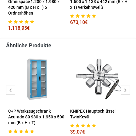
Omnispace 1.200 x 1.980 x
1.600 x 1.133 x 442 mm (B x H
5
420 mm (B x H x T) 5
x T) verkehrsweiß
x 
Ordnerhöhen
s
673,10€
1.118,95€
1
Ähnliche Produkte
C+P Werkzeugschrank
KNIPEX Hauptschlüssel
A
Acurado 89 930 x 1.950 x 500
TwinKey®
x 
mm (B x H x T)
O
39,07€