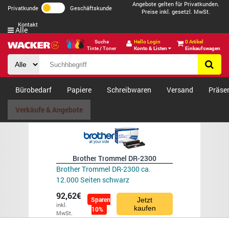
Angebote gelten für Privatkunden.
Privatkunde
Geschäftskunde
Preise inkl. gesetzl. MwSt.
Kontakt
Alle
Suche
Hello Login
0 Artikel
Tinte / Toner
Konto & Listen
Einkaufswagen
Bürobedarf
Papiere
Schreibwaren
Versand
Präse
Verkäufe & Angebote
Brother Trommel DR-2300
Brother Trommel DR-2300 ca.
12.000 Seiten schwarz
92,62€
Sparen
Jetzt
inkl.
kaufen
10%
MwSt.