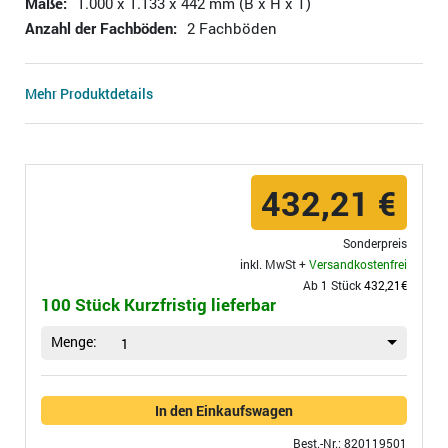
Maße:
1.000 x 1.133 x 442 mm (B x H x T)
Anzahl der Fachböden:
2 Fachböden
Mehr Produktdetails
432,21 €
Sonderpreis
inkl. MwSt +
Versandkostenfrei
Ab 1 Stück
432,21€
100 Stück Kurzfristig lieferbar
Menge:
1
In den Einkaufswagen
Best.-Nr.: 820119501