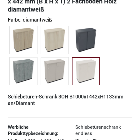
x 442 mm (B x H x T) 2 Fachböden Holz
diamantweiß
Farbe:
diamantweiß
Schiebetüren-Schrank 3OH B1000xT442xH1133mm
an/Diamant
Werbliche
Schiebetürenschrank
Produkttypbezeichnung:
endless