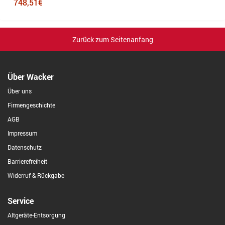
748,51€
5
Zurück zum Seitenanfang
Über Wacker
Über uns
Firmengeschichte
AGB
Impressum
Datenschutz
Barrierefreiheit
Widerruf & Rückgabe
Service
Altgeräte-Entsorgung