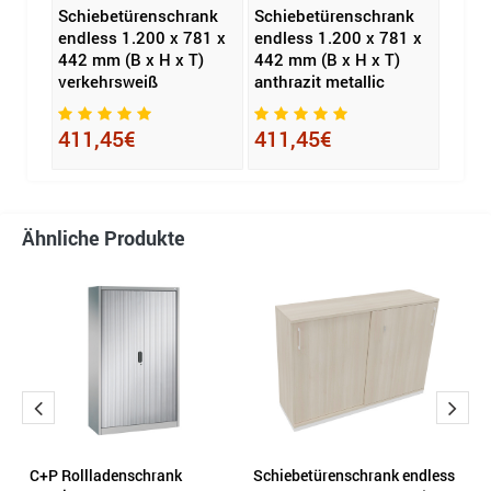
rank
Schiebetürenschrank
Schiebetürenschrank
C+P 
1.200
endless 1.200 x 781 x
endless 1.200 x 781 x
Acur
 T)
442 mm (B x H x T)
442 mm (B x H x T)
1.95
verkehrsweiß
anthrazit metallic
x T) 
411,45€
411,45€
855
Ähnliche Produkte
C+P Rollladenschrank
Schiebetürenschrank endless
C