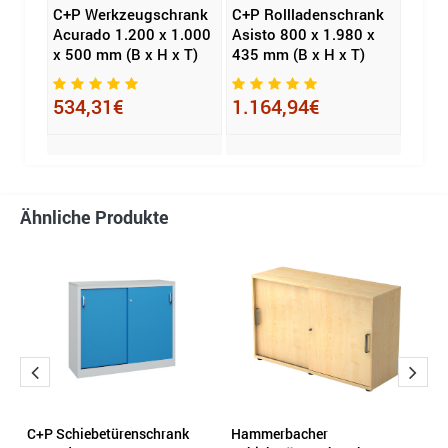
ank
C+P Werkzeugschrank
C+P Rollladenschrank
Hamm
Acurado 1.200 x 1.000
Asisto 800 x 1.980 x
Schi
x 500 mm (B x H x T)
435 mm (B x H x T)
470
534,31€
1.164,94€
Ähnliche Produkte
o
C+P Schiebetürenschrank
Hammerbacher
H