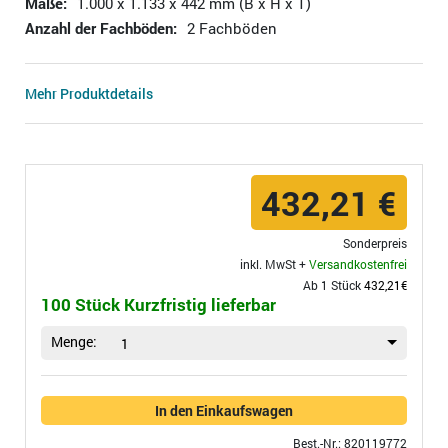
Maße:
1.000 x 1.133 x 442 mm (B x H x T)
Anzahl der Fachböden:
2 Fachböden
Mehr Produktdetails
432,21 €
Sonderpreis
inkl. MwSt +
Versandkostenfrei
Ab 1 Stück
432,21€
100 Stück Kurzfristig lieferbar
Menge:
1
In den Einkaufswagen
Best.-Nr.: 820119772