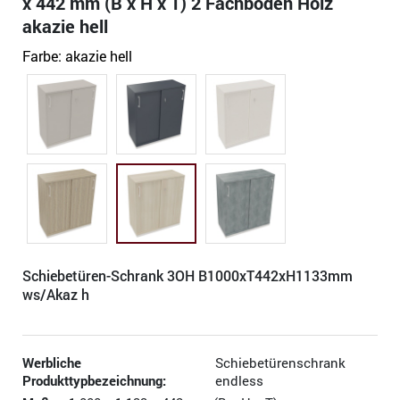
x 442 mm (B x H x T) 2 Fachböden Holz
akazie hell
Farbe:
akazie hell
Schiebetüren-Schrank 3OH B1000xT442xH1133mm
ws/Akaz h
Werbliche
Schiebetürenschrank
Produkttypbezeichnung:
endless