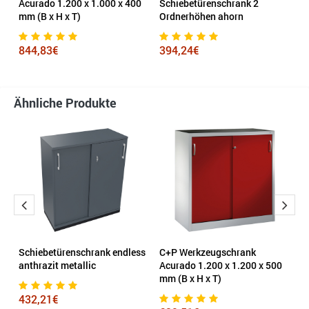
Acurado 1.200 x 1.000 x 400
Schiebetürenschrank 2
R
mm (B x H x T)
Ordnerhöhen ahorn
O
844,83€
394,24€
5
Ähnliche Produkte
Schiebetürenschrank endless
C+P Werkzeugschrank
C
0
anthrazit metallic
Acurado 1.200 x 1.200 x 500
A
mm (B x H x T)
432,21€
1