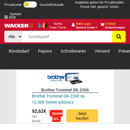
Angebote gelten für Privatkunden.
Privatkunde
Geschäftskunde
Preise inkl. gesetzl. MwSt.
Kontakt
Alle
Suche
Hello Login
0 Artikel
Tinte / Toner
Konto & Listen
Einkaufswagen
Bürobedarf
Papiere
Schreibwaren
Versand
Präse
Verkäufe & Angebote
Brother Trommel DR-2300
Brother Trommel DR-2300 ca.
12.000 Seiten schwarz
92,62€
Sparen
Jetzt
inkl.
kaufen
10%
MwSt.