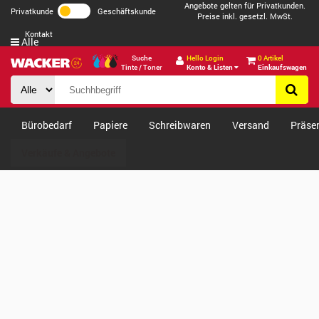
Angebote gelten für Privatkunden.
Privatkunde
Geschäftskunde
Preise inkl. gesetzl. MwSt.
Kontakt
Alle
Suche
Hello Login
0 Artikel
Tinte / Toner
Konto & Listen
Einkaufswagen
Bürobedarf
Papiere
Schreibwaren
Versand
Präse
Verkäufe & Angebote