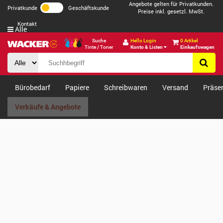
Angebote gelten für Privatkunden.
Privatkunde
Geschäftskunde
Preise inkl. gesetzl. MwSt.
Kontakt
Alle
Suche
Hello Login
0 Artikel
Tinte / Toner
Konto & Listen
Einkaufswagen
Bürobedarf
Papiere
Schreibwaren
Versand
Präse
Verkäufe & Angebote