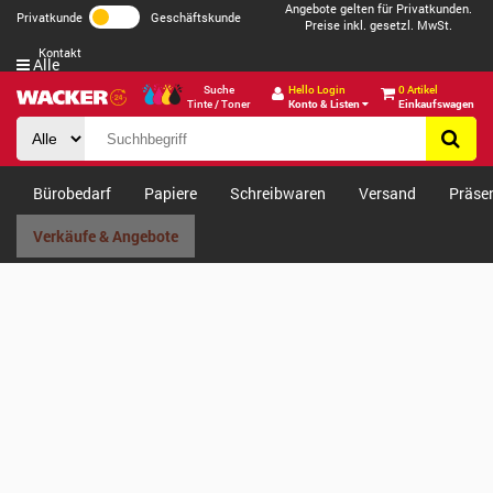
Angebote gelten für Privatkunden.
Privatkunde
Geschäftskunde
Preise inkl. gesetzl. MwSt.
Kontakt
Alle
Suche
Hello Login
0 Artikel
Tinte / Toner
Konto & Listen
Einkaufswagen
Bürobedarf
Papiere
Schreibwaren
Versand
Präse
Verkäufe & Angebote