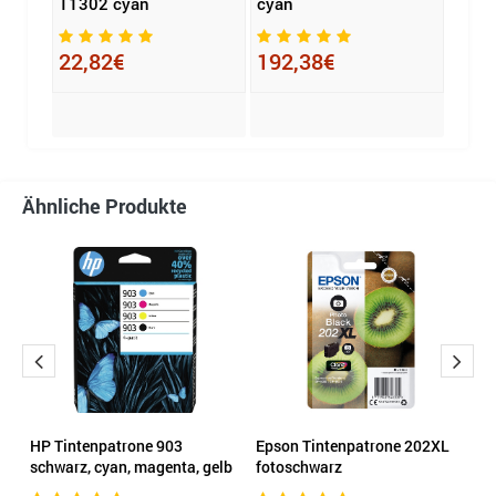
T1302 cyan
cyan
schw
22,82€
192,38€
148
Ähnliche Produkte
HP Tintenpatrone 903
Epson Tintenpatrone 202XL
E
schwarz, cyan, magenta, gelb
fotoschwarz
m