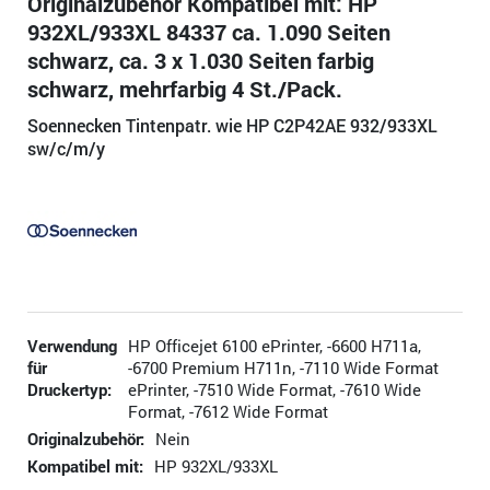
Originalzubehör Kompatibel mit: HP
932XL/933XL 84337 ca. 1.090 Seiten
schwarz, ca. 3 x 1.030 Seiten farbig
schwarz, mehrfarbig 4 St./Pack.
Soennecken Tintenpatr. wie HP C2P42AE 932/933XL
sw/c/m/y
Verwendung
HP Officejet 6100 ePrinter, -6600 H711a,
für
-6700 Premium H711n, -7110 Wide Format
Druckertyp:
ePrinter, -7510 Wide Format, -7610 Wide
Format, -7612 Wide Format
Originalzubehör:
Nein
Kompatibel mit:
HP 932XL/933XL