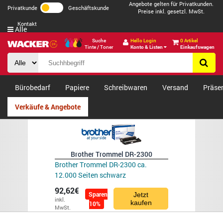
Angebote gelten für Privatkunden.
Privatkunde
Geschäftskunde
Preise inkl. gesetzl. MwSt.
Kontakt
Alle
Suche
Hello Login
0 Artikel
Tinte / Toner
Konto & Listen
Einkaufswagen
Bürobedarf
Papiere
Schreibwaren
Versand
Präse
Verkäufe & Angebote
Brother Trommel DR-2300
Brother Trommel DR-2300 ca.
12.000 Seiten schwarz
92,62€
Sparen
Jetzt
inkl.
kaufen
10%
MwSt.