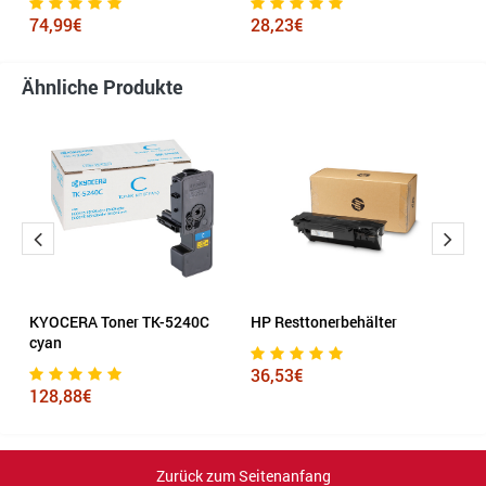
74,99€
28,23€
3
Ähnliche Produkte
KYOCERA Toner TK-5240C
HP Resttonerbehälter
L
cyan
C
36,53€
128,88€
5
Zurück zum Seitenanfang