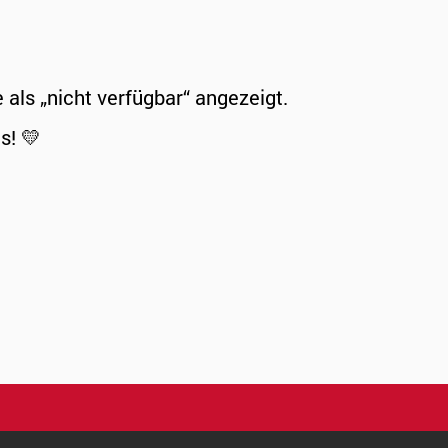
ls „nicht verfügbar“ angezeigt.
s! 💛