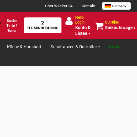
Über Wacker 24
Kontakt
Germany
Hello
Suche
0 Artikel
Login
Tinte /
Einkaufswagen
Konto &
TERMINBUCHUNG
Toner
Listen
Küche & Haushalt
Schulranzen & Rucksäcke
Gratis