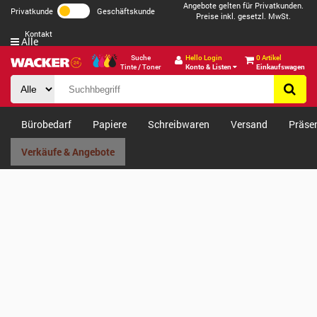
Angebote gelten für Privatkunden.
Privatkunde
Geschäftskunde
Preise inkl. gesetzl. MwSt.
Kontakt
Alle
Suche
Hello Login
0 Artikel
Tinte / Toner
Konto & Listen
Einkaufswagen
Bürobedarf
Papiere
Schreibwaren
Versand
Präse
Verkäufe & Angebote