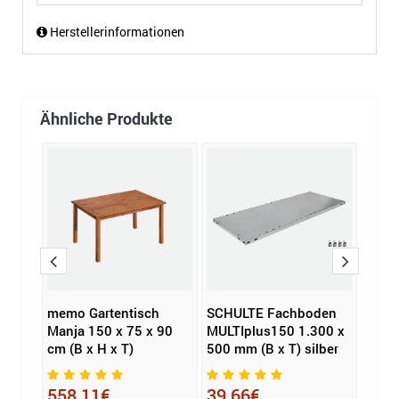
Herstellerinformationen
Ähnliche Produkte
den
memo Gartentisch
SCHULTE Fachboden
MAUL
00 x
Manja 150 x 75 x 90
MULTIplus150 1.300 x
MAUL
lber
cm (B x H x T)
500 mm (B x T) silber
51,5 
558,11€
39,66€
303