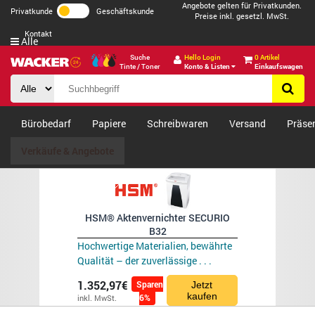
Angebote gelten für Privatkunden.
Privatkunde
Geschäftskunde
Preise inkl. gesetzl. MwSt.
Kontakt
Alle
Suche
Hello Login
0 Artikel
Tinte / Toner
Konto & Listen
Einkaufswagen
Bürobedarf
Papiere
Schreibwaren
Versand
Präse
Verkäufe & Angebote
HSM® Aktenvernichter SECURIO
B32
Hochwertige Materialien, bewährte
Qualität – der zuverlässige . . .
1.352,97€
Sparen
Jetzt
kaufen
6%
inkl. MwSt.