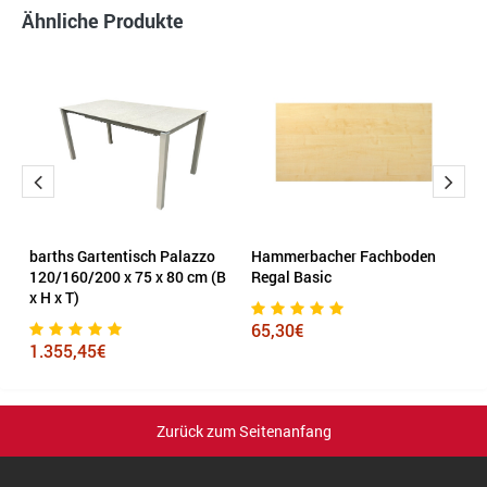
Ähnliche Produkte
Y
barths Gartentisch Palazzo
Hammerbacher Fachboden
T
T)
120/160/200 x 75 x 80 cm (B
Regal Basic
x H x T)
3
65,30€
1.355,45€
Zurück zum Seitenanfang