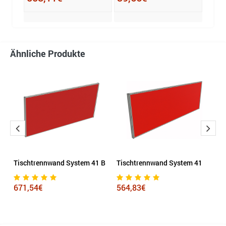
Ähnliche Produkte
Tischtrennwand System 41 B
Tischtrennwand System 41
L
E
60
671,54€
564,83€
2