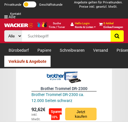
Angebote gelten für Privatkunden.
Privatkunde
Geschäftskunde
Preise inkl. gesetzl. MwSt.
Kontakt
Alle
Suche
Hello Login
0 Artikel
Tinte / Toner
Konto & Listen
Einkaufswagen
Bürobedarf
Papiere
Schreibwaren
Versand
Präse
Verkäufe & Angebote
Brother Trommel DR-2300
Brother Trommel DR-2300 ca.
12.000 Seiten schwarz
92,62€
Sparen
Jetzt
inkl.
kaufen
10%
MwSt.