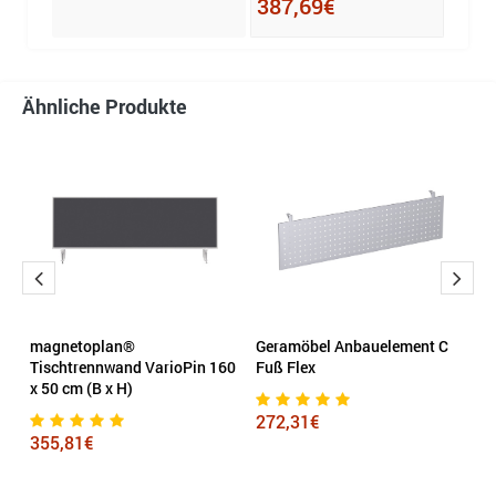
387,69€
Ähnliche Produkte
magnetoplan®
Geramöbel Anbauelement C
P
Tischtrennwand VarioPin 160
Fuß Flex
60
x 50 cm (B x H)
272,31€
1
355,81€