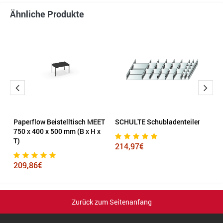
Ähnliche Produkte
Paperflow Beistelltisch MEET
SCHULTE Schubladenteiler
m
750 x 400 x 500 mm (B x H x
T
T)
x 
214,97€
209,86€
3
Zurück zum Seitenanfang