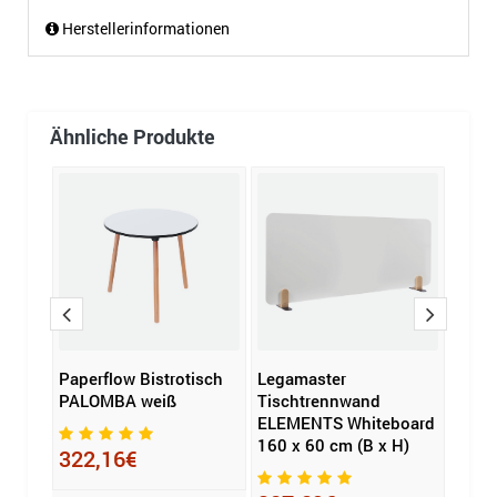
Herstellerinformationen
Ähnliche Produkte
Paperflow Bistrotisch
Legamaster
FEROS
PALOMBA weiß
Tischtrennwand
1,2 x
ELEMENTS Whiteboard
160 x 60 cm (B x H)
322,16€
141