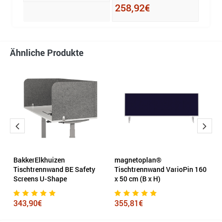
258,92€
1.3
Ähnliche Produkte
C
BakkerElkhuizen
magnetoplan®
M
Tischtrennwand BE Safety
Tischtrennwand VarioPin 160
Screens U-Shape
x 50 cm (B x H)
2
343,90€
355,81€