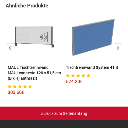
Ähnliche Produkte
MAUL Tischtrennwand
Tischtrennwand System 41 B
H
 x
MAULconnecto 120 x 51,5 cm
A
(B x H) anthrazit
B 
574,20€
303,66€
6
Zurück zum Seitenanfang