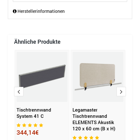
Herstellerinformationen
Ähnliche Produkte
isch
Tischtrennwand
Legamaster
barth
z
System 41 C
Tischtrennwand
Pala
ELEMENTS Akustik
x 75 
120 x 60 cm (B x H)
T)
344,14€