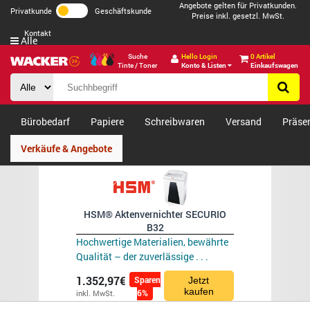
Angebote gelten für Privatkunden.
Privatkunde
Geschäftskunde
Preise inkl. gesetzl. MwSt.
Kontakt
Alle
Suche
Hello Login
0 Artikel
Tinte / Toner
Konto & Listen
Einkaufswagen
Bürobedarf
Papiere
Schreibwaren
Versand
Präse
Verkäufe & Angebote
HSM® Aktenvernichter SECURIO
B32
Hochwertige Materialien, bewährte
Qualität – der zuverlässige . . .
1.352,97€
Sparen
Jetzt
kaufen
6%
inkl. MwSt.