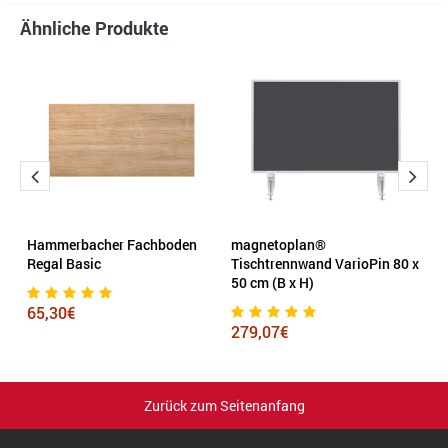
Ähnliche Produkte
 x
Hammerbacher Fachboden
magnetoplan®
T
Regal Basic
Tischtrennwand VarioPin 80 x
50 cm (B x H)
7
65,30€
279,07€
Zurück zum Seitenanfang