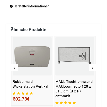
Herstellerinformationen
Ähnliche Produkte
Rubbermaid
MAUL Tischtrennwand
magn
Wickelstation Vertikal
MAULconnecto 120 x
Tisc
board
51,5 cm (B x H)
Vari
)
anthrazit
(B x 
602,78€