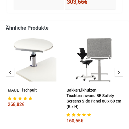
303,66€
355
Ähnliche Produkte
B
MAUL Tischpult
BakkerElkhuizen
M
Tischtrennwand BE Safety
Screens Side Panel 80 x 60 cm
268,82€
2
(B x H)
160,65€