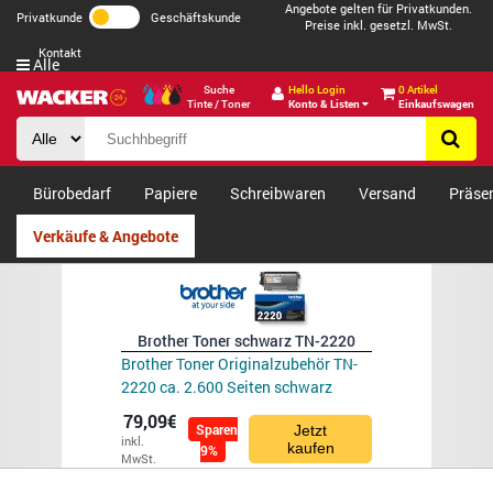
Angebote gelten für Privatkunden.
Privatkunde
Geschäftskunde
Preise inkl. gesetzl. MwSt.
Kontakt
Alle
Suche
Hello Login
0 Artikel
Tinte / Toner
Konto & Listen
Einkaufswagen
Bürobedarf
Papiere
Schreibwaren
Versand
Präse
Verkäufe & Angebote
Brother Toner schwarz TN-2220
Brother Toner Originalzubehör TN-
2220 ca. 2.600 Seiten schwarz
79,09€
Sparen
Jetzt
inkl.
kaufen
9%
MwSt.