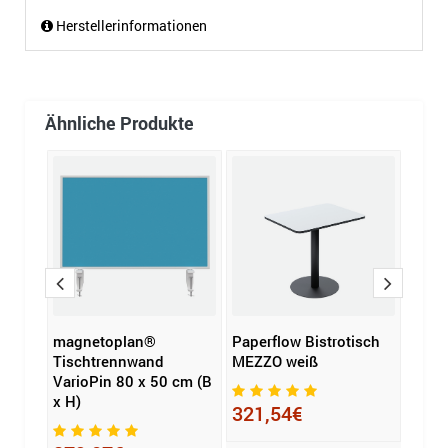
Herstellerinformationen
Ähnliche Produkte
magnetoplan®
Paperflow Bistrotisch
SCHU
 Boy
Tischtrennwand
MEZZO weiß
MULTI
VarioPin 80 x 50 cm (B
x H)
321,54€
29,