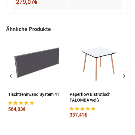
279,07€
Ähnliche Produkte
d
Tischtrennwand System 41
Paperflow Bistrotisch
M
PALOMBA weiß
M
(B
564,83€
337,41€
3