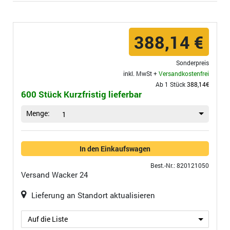
388,14 €
Sonderpreis
inkl. MwSt +
Versandkostenfrei
Ab 1 Stück
388,14€
600 Stück Kurzfristig lieferbar
Menge:
1
In den Einkaufswagen
Best.-Nr.: 820121050
Versand
Wacker 24
Lieferung an Standort aktualisieren
Auf die Liste