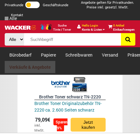
Angebote gelten für Privatkunden.
Privatkunde
Geschäftskunde
Preise inkl. gesetzl. MwSt.
Kontakt
Alle
Suche
Hello Login
0 Artikel
Tinte / Toner
Konto & Listen
Einkaufswagen
Bürobedarf
Papiere
Schreibwaren
Versand
Präse
Verkäufe & Angebote
Brother Toner schwarz TN-2220
Brother Toner Originalzubehör TN-
2220 ca. 2.600 Seiten schwarz
79,09€
Sparen
Jetzt
inkl.
kaufen
9%
MwSt.