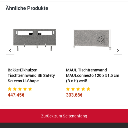
Ähnliche Produkte
BakkerElkhuizen
MAUL Tischtrennwand
T
60
Tischtrennwand BE Safety
MAULconnecto 120 x 51,5 cm
Screens U-Shape
(B x H) weiß
4
447,45€
303,66€
Zurück zum Seitenanfang