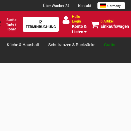
Über Wacker 24
Kontakt
Germany
Hello
Suche
0 Artikel
Login
Tinte /
Einkaufswagen
Konto &
TERMINBUCHUNG
Toner
Listen
Küche & Haushalt
Schulranzen & Rucksäcke
Gratis