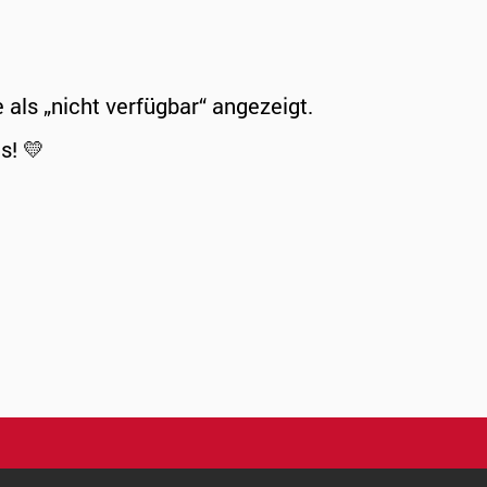
ls „nicht verfügbar“ angezeigt.
s! 💛