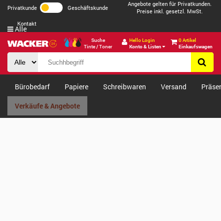
Angebote gelten für Privatkunden.
Privatkunde
Geschäftskunde
Preise inkl. gesetzl. MwSt.
Kontakt
Alle
Suche
Hello Login
0 Artikel
Tinte / Toner
Konto & Listen
Einkaufswagen
Bürobedarf
Papiere
Schreibwaren
Versand
Präse
Verkäufe & Angebote