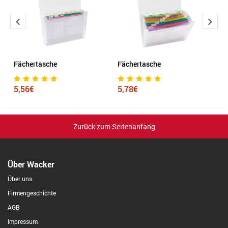
Fächertasche
Fächertasche
F
5,56€
5,78€
6
Zurück zum Seitenanfang
Über Wacker
Über uns
Firmengeschichte
AGB
Impressum