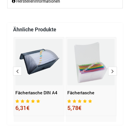
Herstellerinformationen
Ähnliche Produkte
Fächertasche DIN A4
Fächertasche
Velof
Offic
6,31€
5,78€
30,