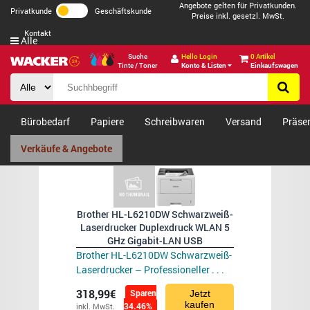
Angebote gelten für Privatkunden.
Privatkunde
Geschäftskunde
Preise inkl. gesetzl. MwSt.
Kontakt
Alle
Suche
Hello Login
0 Artikel
Tinte / Toner
Konto & Listen
Einkaufswagen
Bürobedarf
Papiere
Schreibwaren
Versand
Präse
Verkäufe & Angebote
Brother HL-L6210DW Schwarzweiß-
Laserdrucker Duplexdruck WLAN 5
GHz Gigabit-LAN USB
Brother HL-L6210DW Schwarzweiß-
Laserdrucker – Professioneller . . .
318,99€
Sparen
Jetzt
kaufen
34.46%
inkl. MwSt.