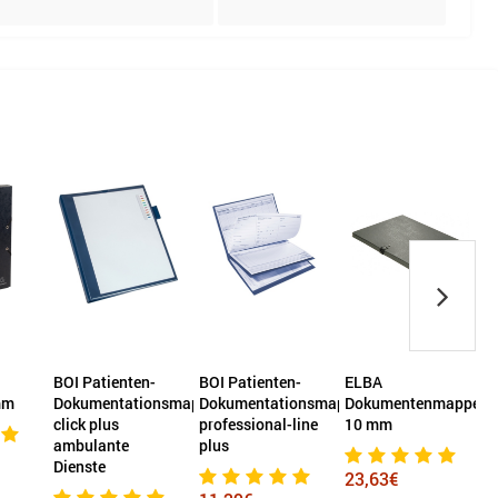
BOI Patienten-
BOI Patienten-
ELBA
mm
Dokumentationsmappe
Dokumentationsmappe
Dokumentenmappe
click plus
professional-line
10 mm
A
ambulante
plus
Dienste
23,63€