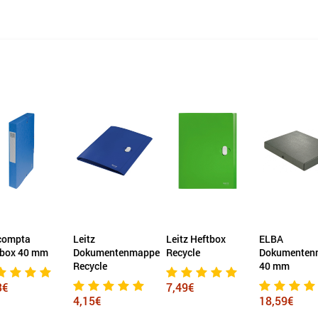
compta
Leitz
Leitz Heftbox
ELBA
tbox 40 mm
Dokumentenmappe
Recycle
Dokumenten
Recycle
40 mm
3€
7,49€
4,15€
18,59€