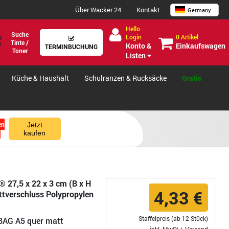
Über Wacker 24
Kontakt
Germany
Hello
Suche
0 Artikel
Login
Tinte /
Einkaufswagen
Konto &
TERMINBUCHUNG
Toner
Listen
Küche & Haushalt
Schulranzen & Rucksäcke
Gratis
en
Jetzt
kaufen
 27,5 x 22 x 3 cm (B x H
4,33 €
ttverschluss Polypropylen
Staffelpreis (ab 12 Stück)
BAG A5 quer matt