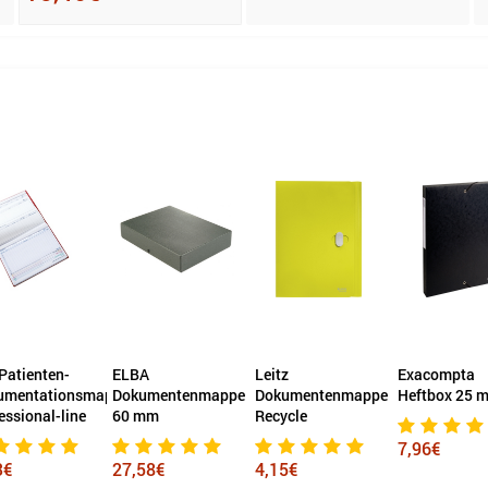
Patienten-
ELBA
Leitz
Exacompta
umentationsmappe
Dokumentenmappe
Dokumentenmappe
Heftbox 25 
essional-line
60 mm
Recycle
7,96€
3€
27,58€
4,15€