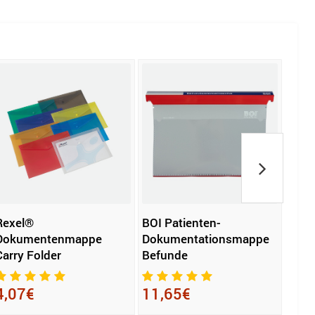
Rexel®
BOI Patienten-
Exac
Dokumentenmappe
Dokumentationsmappe
mm
Carry Folder
Befunde
8,0
4,07€
11,65€