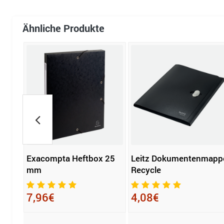
Ähnliche Produkte
Exacompta Heftbox 25
Leitz Dokumentenmapp
 40
mm
Recycle
7,96€
4,08€