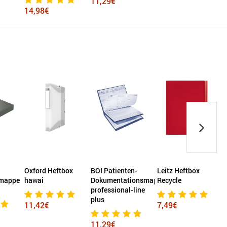
11,29€
14,98€
Oxford Heftbox
BOI Patienten-
Leitz Heftbox
mappe
hawai
Dokumentationsmappe
Recycle
professional-line
A
plus
11,42€
7,49€
11,29€