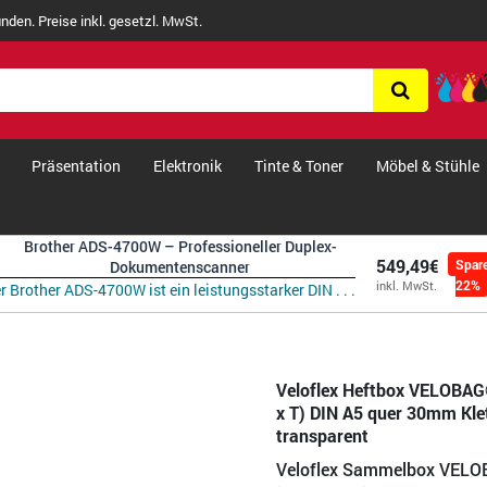
nden. Preise inkl. gesetzl. MwSt.
Präsentation
Elektronik
Tinte & Toner
Möbel & Stühle
Brother ADS-4700W – Professioneller Duplex-
549,49€
Spar
Dokumentenscanner
22%
inkl. MwSt.
r Brother ADS-4700W ist ein leistungsstarker DIN . . .
Veloflex Heftbox VELOBAG®
x T) DIN A5 quer 30mm Kle
transparent
Veloflex Sammelbox VELO