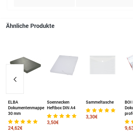
Ähnliche Produkte
ELBA
Soennecken
Sammeltasche
BOI 
ppe
Dokumentenmappe
Heftbox DIN A4
Dok
30 mm
prof
3,30€
3,50€
24,62€
9,6