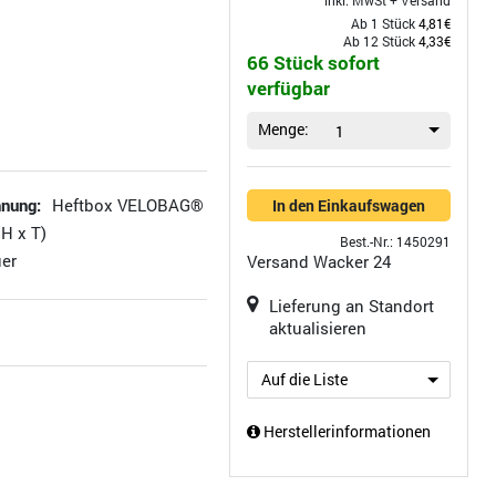
inkl. MwSt +
Versand
Ab 1 Stück
4,81€
Ab 12 Stück
4,33€
66 Stück sofort
verfügbar
Menge:
1
hnung:
Heftbox VELOBAG®
In den Einkaufswagen
 H x T)
Best.-Nr.: 1450291
uer
Versand
Wacker 24
Lieferung an Standort
aktualisieren
Auf die Liste
Herstellerinformationen