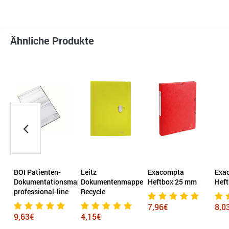
Ähnliche Produkte
BOI Patienten-
Leitz
Exacompta
Exa
ppe
Dokumentationsmappe
Dokumentenmappe
Heftbox 25 mm
Hef
professional-line
Recycle
7,96€
8,0
9,63€
4,15€