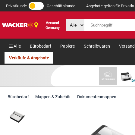
Privatkunde
Geschäftskunde
Angebote gelten für Privatku
Versand
Germany
Alle
Bürobedarf
Papiere
Schreibwaren
Versand
Verkäufe & Angebote
De
Bürobedarf
Mappen & Zubehör
Dokumentenmappen