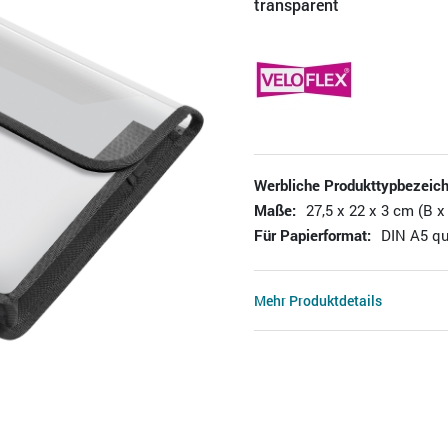
transparent
Werbliche Produkttypbezeic
Maße:
27,5 x 22 x 3 cm (B x
Für Papierformat:
DIN A5 q
Mehr Produktdetails