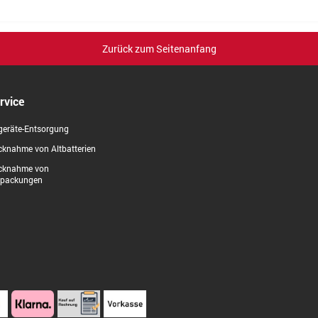
Zurück zum Seitenanfang
rvice
geräte-Entsorgung
knahme von Altbatterien
cknahme von
rpackungen