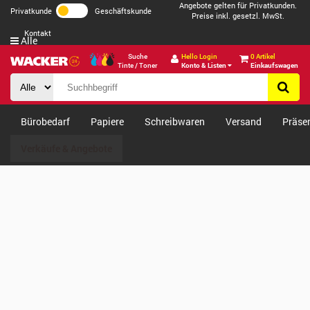
Angebote gelten für Privatkunden.
Privatkunde
Geschäftskunde
Preise inkl. gesetzl. MwSt.
Kontakt
Alle
Suche
Hello Login
0 Artikel
Tinte / Toner
Konto & Listen
Einkaufswagen
Bürobedarf
Papiere
Schreibwaren
Versand
Präse
Verkäufe & Angebote