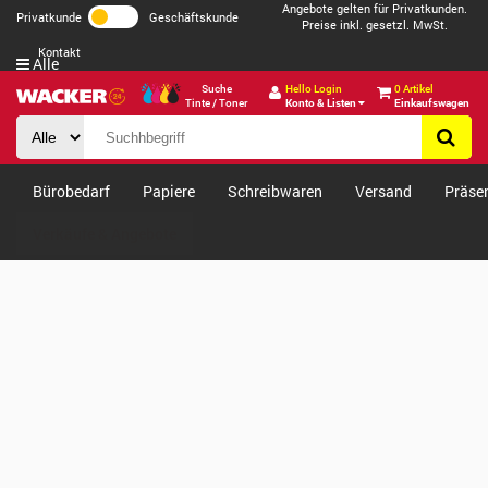
Angebote gelten für Privatkunden.
Privatkunde
Geschäftskunde
Preise inkl. gesetzl. MwSt.
Kontakt
Alle
Suche
Hello Login
0 Artikel
Tinte / Toner
Konto & Listen
Einkaufswagen
Bürobedarf
Papiere
Schreibwaren
Versand
Präse
Verkäufe & Angebote