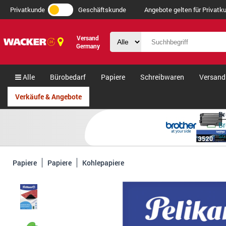
Privatkunde
Geschäftskunde
Angebote gelten für Privatku
Versand
Germany
Alle
Bürobedarf
Papiere
Schreibwaren
Versand
Verkäufe & Angebote
Br
Br
s
Papiere
Papiere
Kohlepapiere