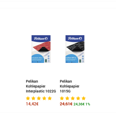
Pelikan
Pelikan
Kohlepapier
Kohlepapier
Interplastic 1022G
1015G
14,42€
24,61€
24,36€
1%