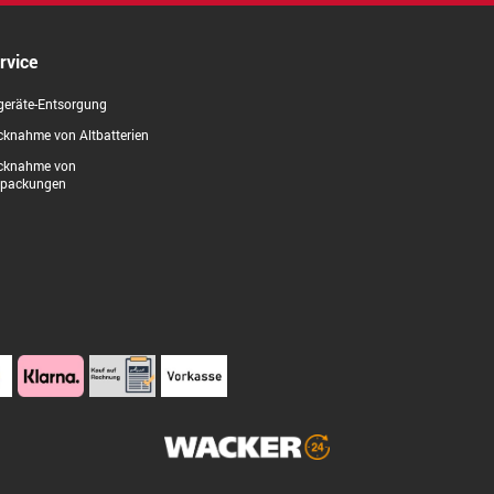
rvice
geräte-Entsorgung
knahme von Altbatterien
cknahme von
rpackungen