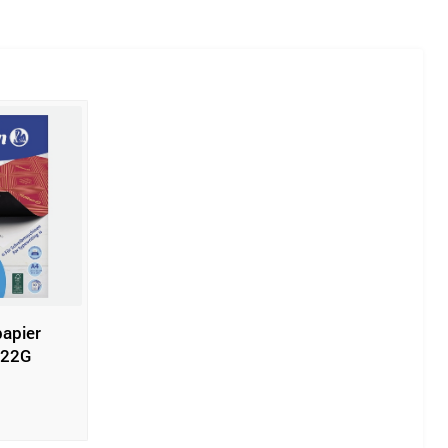
papier
022G