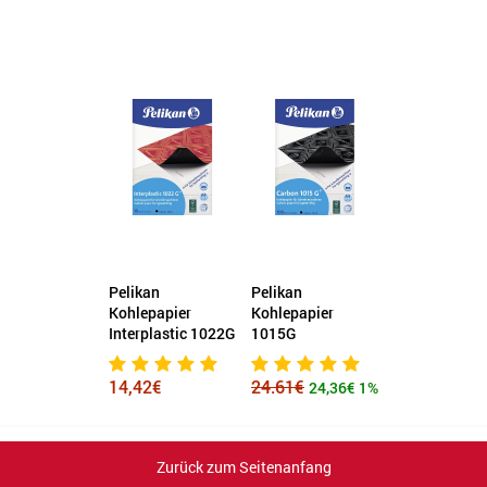
Pelikan
Pelikan
Kohlepapier
Kohlepapier
Interplastic 1022G
1015G
14,42€
24.61€
24,36€
1%
Zurück zum Seitenanfang