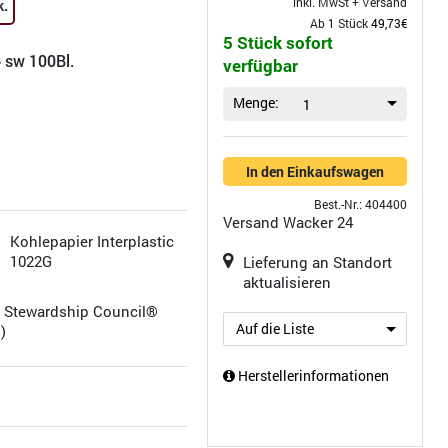
inkl. MwSt +
Versand
k.
Ab 1 Stück
49,73€
5 Stück sofort
 sw 100Bl.
verfügbar
Menge:
1
In den Einkaufswagen
Best.-Nr.: 404400
Versand
Wacker 24
Kohlepapier Interplastic
1022G
Lieferung an Standort
aktualisieren
t Stewardship Council®
Auf die Liste
)
Herstellerinformationen