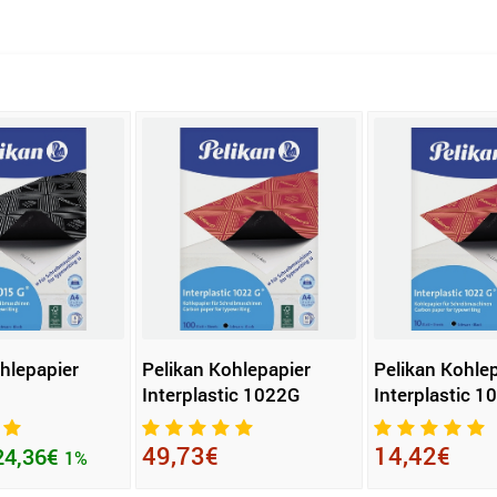
hlepapier
Pelikan Kohlepapier
Pelikan Kohle
Interplastic 1022G
Interplastic 1
49,73€
14,42€
24,36€
1%