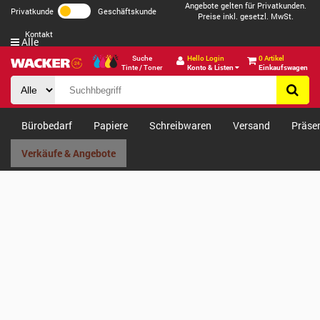
Angebote gelten für Privatkunden.
Privatkunde
Geschäftskunde
Preise inkl. gesetzl. MwSt.
Kontakt
Alle
Suche
Hello Login
0 Artikel
Tinte / Toner
Konto & Listen
Einkaufswagen
Bürobedarf
Papiere
Schreibwaren
Versand
Präse
Verkäufe & Angebote