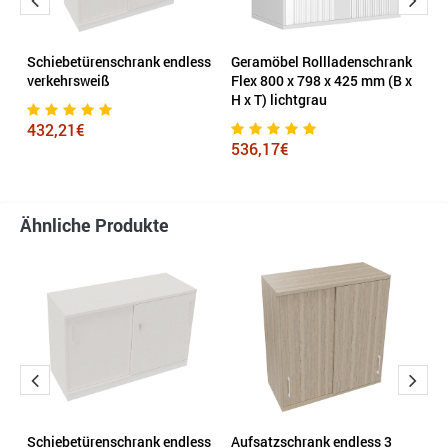
ss
Schiebetürenschrank endless
Geramöbel Rollladenschrank
S
 x
verkehrsweiß
Flex 800 x 798 x 425 mm (B x
2
H x T) lichtgrau
432,21€
3
536,17€
Ähnliche Produkte
Schiebetürenschrank endless
Aufsatzschrank endless 3
C