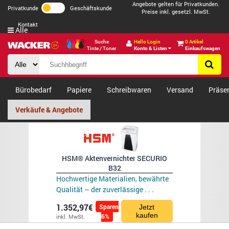
Angebote gelten für Privatkunden.
Privatkunde
Geschäftskunde
Preise inkl. gesetzl. MwSt.
Kontakt
Alle
Suche
Hello Login
0 Artikel
Tinte / Toner
Konto & Listen
Einkaufswagen
Bürobedarf
Papiere
Schreibwaren
Versand
Präse
Verkäufe & Angebote
HSM® Aktenvernichter SECURIO
B32
Hochwertige Materialien, bewährte
Qualität – der zuverlässige . . .
1.352,97€
Sparen
Jetzt
kaufen
6%
inkl. MwSt.