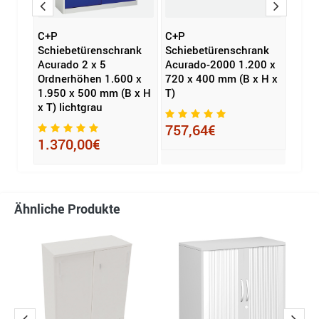
C+P
C+P
C+P 
höhen
Schiebetürenschrank
Schiebetürenschrank
Acur
Acurado 2 x 5
Acurado-2000 1.200 x
x 500
Ordnerhöhen 1.600 x
720 x 400 mm (B x H x
1.950 x 500 mm (B x H
T)
534
x T) lichtgrau
757,64€
1.370,00€
Ähnliche Produkte