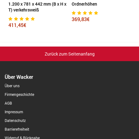
0
1.200 x 781 x 442 mm (B x H x
Ordnerhöhen
A
T) verkehrsweiß
mm
369,83€
411,45€
7
Zurück zum Seitenanfang
Über Wacker
Über uns
Firmengeschichte
AGB
Impressum
Datenschutz
Barrierefreiheit
Widerruf & Rückgabe