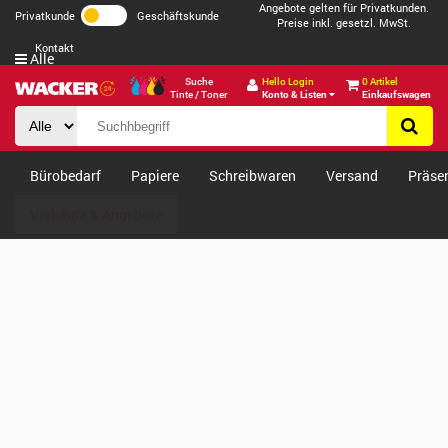
Angebote gelten für Privatkunden.
Privatkunde
Geschäftskunde
Preise inkl. gesetzl. MwSt.
Kontakt
Alle
Suche
Hello Login
0 Artikel
Tinte / Toner
Konto & Listen
Einkaufswagen
Bürobedarf
Papiere
Schreibwaren
Versand
Präse
Verkäufe & Angebote