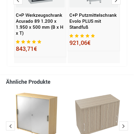
rank
C+P Werkzeugschrank
C+P Putzmittelschrank
Schi
Acurado 89 1.200 x
Evolo PLUS mit
endle
B x H
1.950 x 500 mm (B x H
Standfuß
442 m
x T)
anthr
921,06€
843,71€
411
Ähnliche Produkte