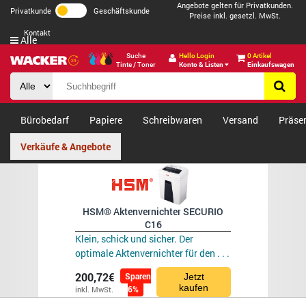
Angebote gelten für Privatkunden.
Privatkunde
Geschäftskunde
Preise inkl. gesetzl. MwSt.
Kontakt
Alle
Suche
Hello Login
0 Artikel
Tinte / Toner
Konto & Listen
Einkaufswagen
Bürobedarf
Papiere
Schreibwaren
Versand
Präse
Verkäufe & Angebote
HSM® Aktenvernichter SECURIO
C16
Klein, schick und sicher. Der
optimale Aktenvernichter für den . . .
200,72€
Sparen
Jetzt
kaufen
6%
inkl. MwSt.