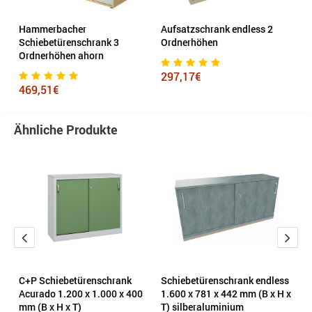
ss
Hammerbacher
Aufsatzschrank endless 2
S
Schiebetürenschrank 3
Ordnerhöhen
1
Ordnerhöhen ahorn
x 
297,17€
469,51€
4
Ähnliche Produkte
C+P Schiebetürenschrank
Schiebetürenschrank endless
S
Acurado 1.200 x 1.000 x 400
1.600 x 781 x 442 mm (B x H x
s
mm (B x H x T)
T) silberaluminium