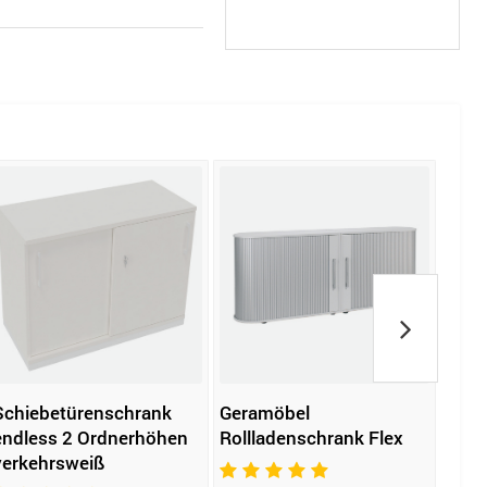
Schiebetürenschrank
Geramöbel
C+P
endless 2 Ordnerhöhen
Rollladenschrank Flex
Schi
verkehrsweiß
Acur