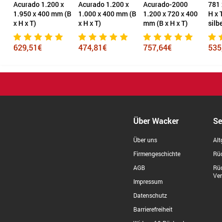
80
Acurado 1.200 x
Acurado 1.200 x
Acurado-2000
781 
 x
1.950 x 400 mm (B
1.000 x 400 mm (B
1.200 x 720 x 400
H x 
x H x T)
x H x T)
mm (B x H x T)
silb
629,51€
474,81€
757,64€
535
Über Wacker
Se
Über uns
Alt
Firmengeschichte
Rüc
AGB
Rü
Ve
Impressum
Datenschutz
Barrierefreiheit