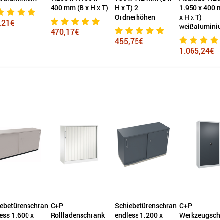
400 mm (B x H x T)
H x T) 2
1.950 x 400 
Ordnerhöhen
x H x T)
,21€
weißalumini
470,17€
455,75€
1.065,24€
ebetürenschrank
C+P
Schiebetürenschrank
C+P
ess 1.600 x
Rollladenschrank
endless 1.200 x
Werkzeugsch