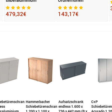
silberaluminium
Ordnerhöhen
479,32€
143,17€
ebetürenschrank
Hammerbacher
Aufsatzschrank
C+P
ess
Schiebetürenschrank
endless 1.600 x
Schiebetüre
eraluminium
1.200 x 1.100 x
736 x 442 mm (B x
Acurado 1.20