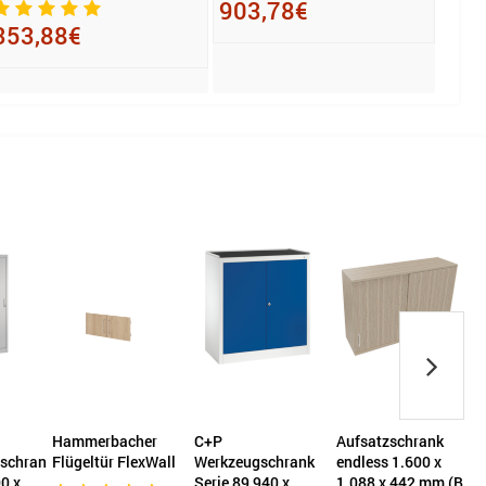
500 
903,78€
353,88€
997
Hammerbacher
C+P
Aufsatzschrank
nschrank
Flügeltür FlexWall
Werkzeugschrank
endless 1.600 x
e
0 x
Serie 89 940 x
1.088 x 442 mm (B
7