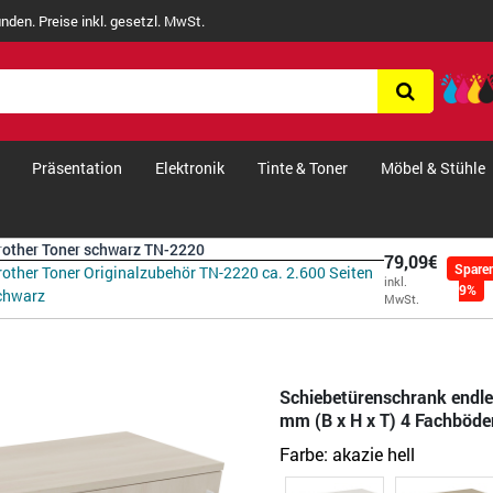
nden. Preise inkl. gesetzl. MwSt.
Präsentation
Elektronik
Tinte & Toner
Möbel & Stühle
rother Toner schwarz TN-2220
79,09€
Spare
rother Toner Originalzubehör TN-2220 ca. 2.600 Seiten
inkl.
9%
chwarz
MwSt.
Schiebetürenschrank endle
mm (B x H x T) 4 Fachböden
Farbe:
akazie hell