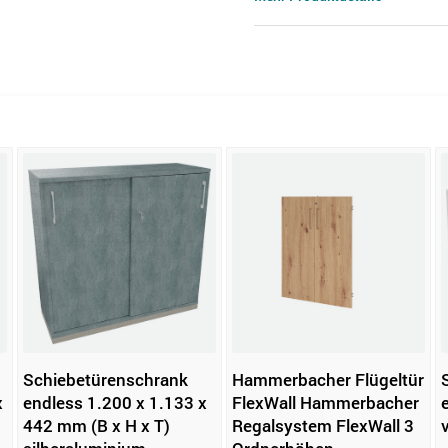
Schiebetürenschrank
Hammerbacher Flügeltür
x
endless 1.200 x 1.133 x
FlexWall Hammerbacher
442 mm (B x H x T)
Regalsystem FlexWall 3