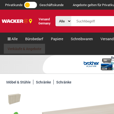
Privatkunde
Geschäftskunde
Angebote gelten für Privatku
Versand
Germany
Alle
Bürobedarf
Papiere
Schreibwaren
Versand
Verkäufe & Angebote
B
B
s
Möbel & Stühle
Schränke
Schränke