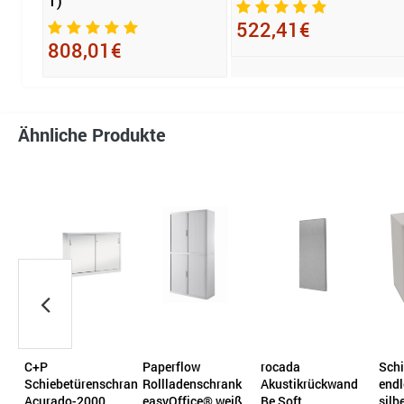
T)
522,41€
808,01€
Ähnliche Produkte
C+P
Paperflow
rocada
Schi
k
Schiebetürenschrank
Rollladenschrank
Akustikrückwand
endl
00
Acurado-2000
easyOffice® weiß
Be Soft
silb