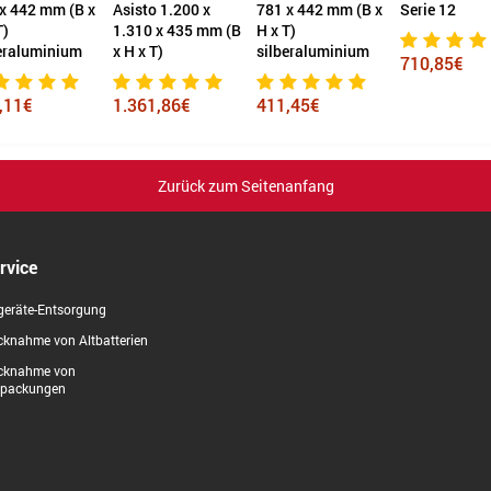
x 442 mm (B x
Asisto 1.200 x
781 x 442 mm (B x
Serie 12
T)
1.310 x 435 mm (B
H x T)
eraluminium
x H x T)
silberaluminium
710,85€
,11€
1.361,86€
411,45€
Zurück zum Seitenanfang
rvice
geräte-Entsorgung
knahme von Altbatterien
cknahme von
rpackungen