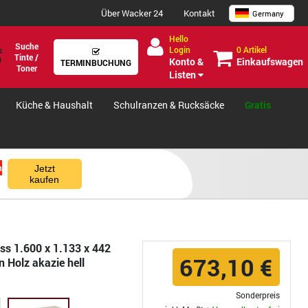
Über Wacker 24
Kontakt
Germany
Hello
Suche
0 Artikel
Login
Tinte /
Einkaufswagen
Konto &
TERMINBUCHUNG
Toner
Listen
Küche & Haushalt
Schulranzen & Rucksäcke
Gratis
n
Jetzt
kaufen
ss 1.600 x 1.133 x 442
673,10 €
 Holz akazie hell
Sonderpreis