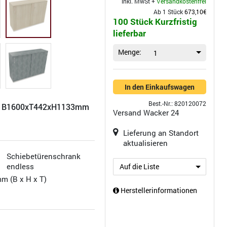
inkl. MwSt +
Versandkostenfrei
Ab 1 Stück
673,10€
100 Stück Kurzfristig
lieferbar
Menge:
1
In den Einkaufswagen
Best.-Nr.: 820120072
OH B1600xT442xH1133mm
Versand
Wacker 24
Lieferung an Standort
aktualisieren
Schiebetürenschrank
endless
Auf die Liste
mm (B x H x T)
Herstellerinformationen