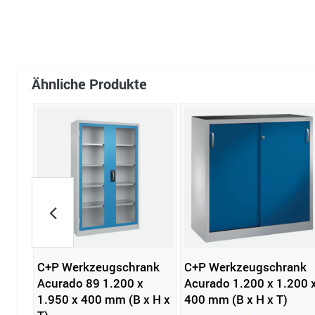
Ähnliche Produkte
nk
C+P Werkzeugschrank
C+P Werkzeugschrank
200 x
Acurado 89 1.200 x
Acurado 1.200 x 1.200 
1.950 x 400 mm (B x H x
400 mm (B x H x T)