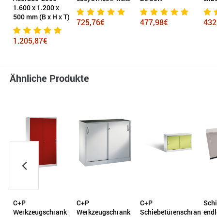
m
1.600 x 1.200 x
500 mm (B x H x T)
725,76€
477,98€
432
1.205,87€
Ähnliche Produkte
C+P
C+P
C+P
Schi
k
Werkzeugschrank
Werkzeugschrank
Schiebetürenschrank
endl