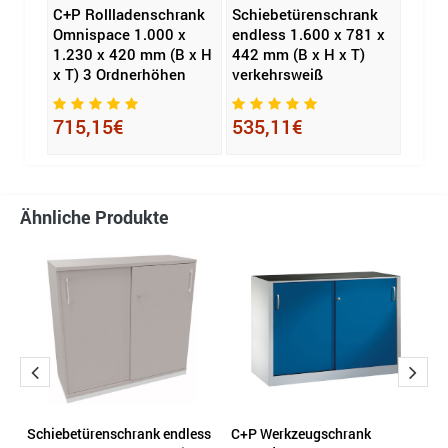
ür
C+P Rollladenschrank
Schiebetürenschrank
C+P 
Omnispace 1.000 x
endless 1.600 x 781 x
Acur
1.230 x 420 mm (B x H
442 mm (B x H x T)
1.95
x T) 3 Ordnerhöhen
verkehrsweiß
x T)
715,15€
535,11€
462
Ähnliche Produkte
Schiebetürenschrank endless
C+P Werkzeugschrank
C