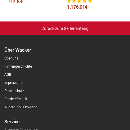
714,83€
1.176,91€
1
Zurück zum Seitenanfang
Über Wacker
Über uns
Firmengeschichte
AGB
Impressum
Datenschutz
Barrierefreiheit
Widerruf & Rückgabe
Service
Altgeräte-Entsorgung