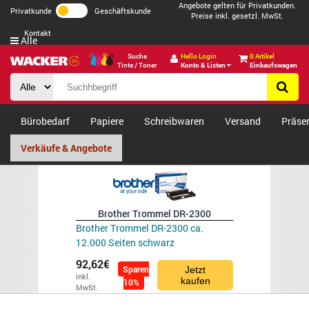
Angebote gelten für Privatkunden.
Privatkunde
Geschäftskunde
Preise inkl. gesetzl. MwSt.
Kontakt
Alle
Suche
Hello Login
0 Artikel
Tinte / Toner
Konto & Listen
Einkaufswagen
Bürobedarf
Papiere
Schreibwaren
Versand
Präse
Verkäufe & Angebote
Brother Trommel DR-2300
Brother Trommel DR-2300 ca.
12.000 Seiten schwarz
92,62€
Sparen
Jetzt
inkl.
kaufen
10%
MwSt.