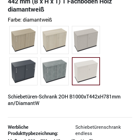
442 mm (B x H x T) 1 Fachboden Holz
diamantweiß
Farbe:
diamantweiß
Schiebetüren-Schrank 2OH B1000xT442xH781mm
an/DiamantW
Werbliche
Schiebetürenschrank
Produkttypbezeichnung:
endless