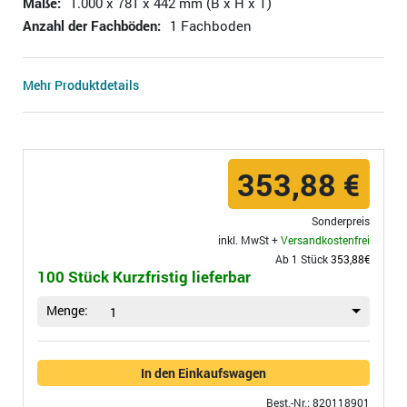
Maße:
1.000 x 781 x 442 mm (B x H x T)
Anzahl der Fachböden:
1 Fachboden
Mehr Produktdetails
353,88 €
Sonderpreis
inkl. MwSt +
Versandkostenfrei
Ab 1 Stück
353,88€
100 Stück Kurzfristig lieferbar
Menge:
1
In den Einkaufswagen
Best.-Nr.: 820118901