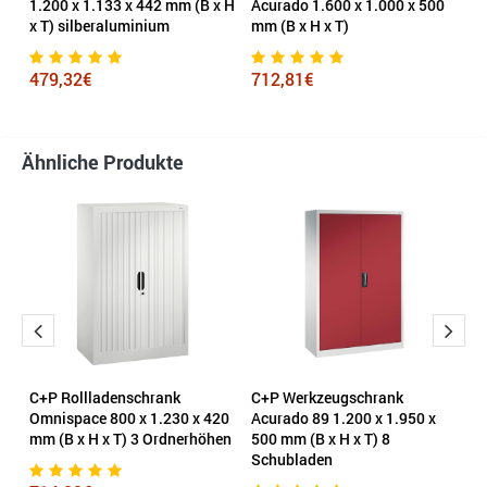
0
1.200 x 1.133 x 442 mm (B x H
Acurado 1.600 x 1.000 x 500
A
x T) silberaluminium
mm (B x H x T)
mm
479,32€
712,81€
8
Ähnliche Produkte
C+P Rollladenschrank
C+P Werkzeugschrank
H
00
Omnispace 800 x 1.230 x 420
Acurado 89 1.200 x 1.950 x
F
mm (B x H x T) 3 Ordnerhöhen
500 mm (B x H x T) 8
R
Schubladen
O