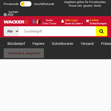
Angebote gelten für Privatkunden.
Privatkunde
Geschäftskunde
Preise inkl. gesetzl. MwSt.
Kontakt
Alle
Suche
Hello Login
0 Artikel
Tinte / Toner
Konto & Listen
Einkaufswagen
Bürobedarf
Papiere
Schreibwaren
Versand
Präse
Verkäufe & Angebote