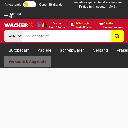
Angebote gelten für Privatkunden.
Privatkunde
Geschäftskunde
Preise inkl. gesetzl. MwSt.
Kontakt
Alle
Suche
Hello Login
0 Artikel
Tinte / Toner
Konto & Listen
Einkaufswagen
Bürobedarf
Papiere
Schreibwaren
Versand
Präse
Verkäufe & Angebote