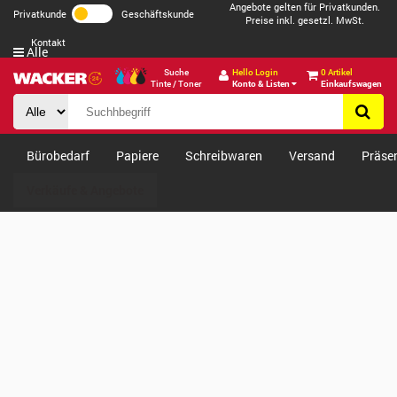
Angebote gelten für Privatkunden.
Privatkunde
Geschäftskunde
Preise inkl. gesetzl. MwSt.
Kontakt
Alle
Suche
Hello Login
0 Artikel
Tinte / Toner
Konto & Listen
Einkaufswagen
Bürobedarf
Papiere
Schreibwaren
Versand
Präse
Verkäufe & Angebote