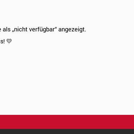
ls „nicht verfügbar“ angezeigt.
s! 💛