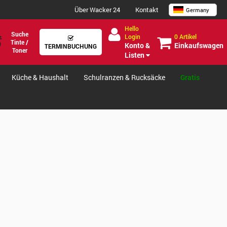
Über Wacker 24
Kontakt
Germany
Hello
Suche
0 Artikel
Login
Tinte /
Einkaufswagen
Konto &
TERMINBUCHUNG
Toner
Listen
Küche & Haushalt
Schulranzen & Rucksäcke
Gratis