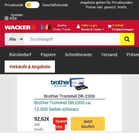
Angebote gelten für Privatkunden.
Privatkunde
Geschäftskunde
Preise inkl. gesetzl. MwSt.
Kontakt
Alle
Suche
Hello Login
0 Artikel
Tinte / Toner
Konto & Listen
Einkaufswagen
Bürobedarf
Papiere
Schreibwaren
Versand
Präse
Verkäufe & Angebote
Brother Trommel DR-2300
Brother Trommel DR-2300 ca.
12.000 Seiten schwarz
92,62€
Sparen
Jetzt
inkl.
kaufen
10%
MwSt.