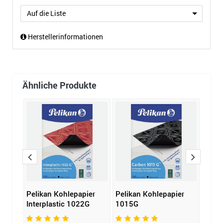
Auf die Liste
Herstellerinformationen
Ähnliche Produkte
er
Pelikan Kohlepapier
Pelikan Kohlepapier
Pelik
G
Interplastic 1022G
1015G
Inter