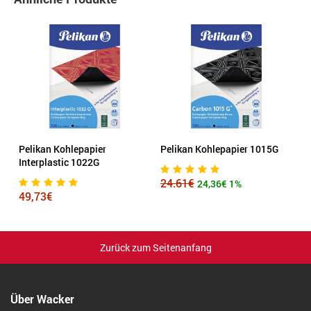
Pelikan Kohlepapier
Pelikan Kohlepapier 1015G
Interplastic 1022G
24.61€
24,36€
1%
49,73€
Zurück zum Seitenanfang
Über Wacker