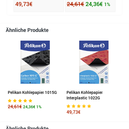
49,73€
24,61€
24,36€
14,
1%
Ähnliche Produkte
Pelikan Kohlepapier 1015G
Pelikan Kohlepapier
Interplastic 1022G
24,61€
24,36€
1%
49,73€
Ähnliche Produkte