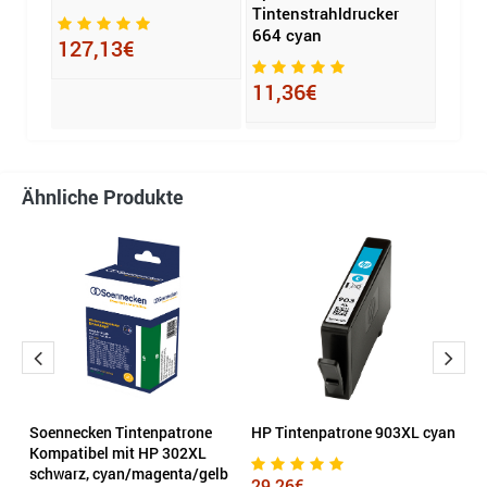
Tintenstrahldrucker
Tinte
664 cyan
BTD1
127,13€
11,36€
7,2
Ähnliche Produkte
Soennecken Tintenpatrone
HP Tintenpatrone 903XL cyan
H
Kompatibel mit HP 302XL
m
schwarz, cyan/magenta/gelb
29,26€