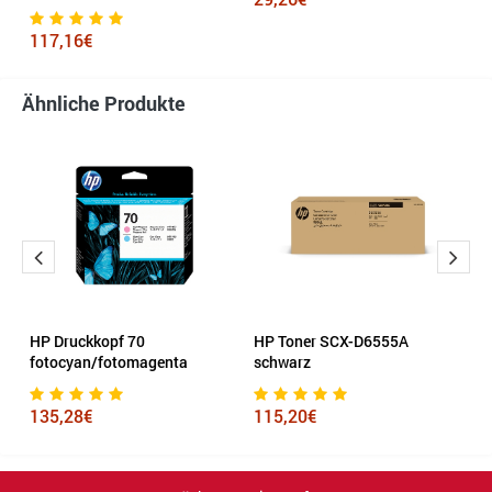
5
117,16€
Ähnliche Produkte
HP Druckkopf 70
HP Toner SCX-D6555A
H
fotocyan/fotomagenta
schwarz
m
135,28€
115,20€
1