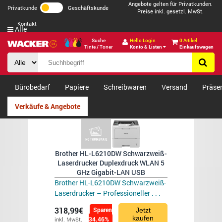
Angebote gelten für Privatkunden.
Privatkunde
Geschäftskunde
Preise inkl. gesetzl. MwSt.
Kontakt
Alle
Suche
Hello Login
0 Artikel
Tinte / Toner
Konto & Listen
Einkaufswagen
Bürobedarf
Papiere
Schreibwaren
Versand
Präse
Verkäufe & Angebote
Brother HL-L6210DW Schwarzweiß-
Laserdrucker Duplexdruck WLAN 5
GHz Gigabit-LAN USB
Brother HL-L6210DW Schwarzweiß-
Laserdrucker – Professioneller . . .
318,99€
Sparen
Jetzt
kaufen
34.46%
inkl. MwSt.