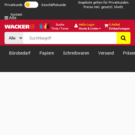
Angebote gelten für Privatkunden.
Privatkunde
Geschäftskunde
Preise inkl. gesetzl. MwSt.
Kontakt
Alle
Suche
Hello Login
0 Artikel
Tinte / Toner
Konto & Listen
Einkaufswagen
Bürobedarf
Papiere
Schreibwaren
Versand
Präse
Verkäufe & Angebote