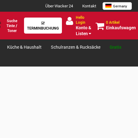
Über Wacker 24
Kontakt
Germany
Hello
Suche
0 Artikel
Login
Tinte /
Einkaufswagen
Konto &
TERMINBUCHUNG
Toner
Listen
Küche & Haushalt
Schulranzen & Rucksäcke
Gratis