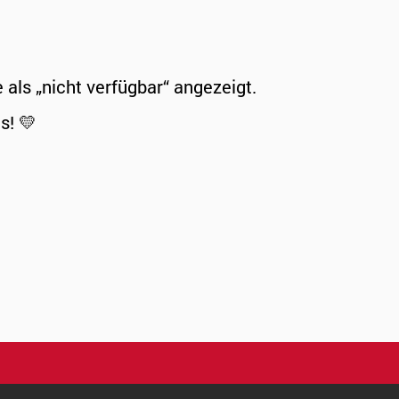
ls „nicht verfügbar“ angezeigt.
s! 💛