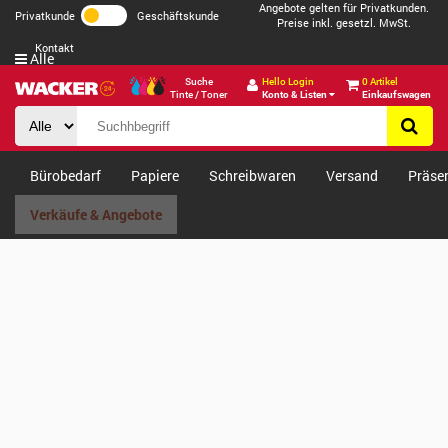
Angebote gelten für Privatkunden.
Privatkunde
Geschäftskunde
Preise inkl. gesetzl. MwSt.
Kontakt
Alle
Suche
Hello Login
0 Artikel
Tinte / Toner
Konto & Listen
Einkaufswagen
Bürobedarf
Papiere
Schreibwaren
Versand
Präse
Verkäufe & Angebote