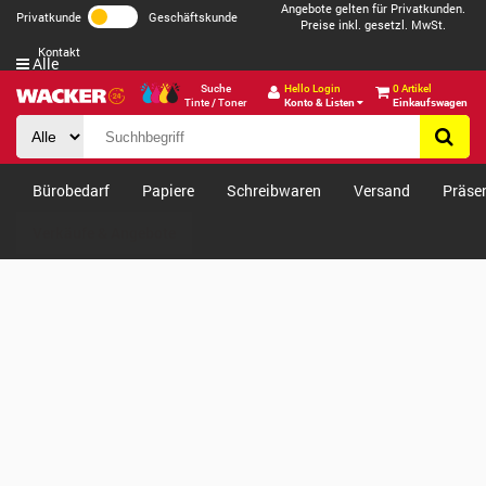
Angebote gelten für Privatkunden.
Privatkunde
Geschäftskunde
Preise inkl. gesetzl. MwSt.
Kontakt
Alle
Suche
Hello Login
0 Artikel
Tinte / Toner
Konto & Listen
Einkaufswagen
Bürobedarf
Papiere
Schreibwaren
Versand
Präse
Verkäufe & Angebote