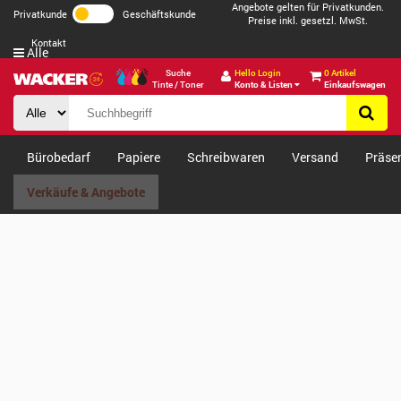
Angebote gelten für Privatkunden.
Privatkunde
Geschäftskunde
Preise inkl. gesetzl. MwSt.
Kontakt
Alle
Suche
Hello Login
0 Artikel
Tinte / Toner
Konto & Listen
Einkaufswagen
Bürobedarf
Papiere
Schreibwaren
Versand
Präse
Verkäufe & Angebote