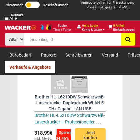
Angebote gelten für Privatkunden.
Privatkunde
Geschäftskunde
Preise inkl. gesetzl. MwSt.
Kontakt
Alle
Suche
Hello Login
0 Artikel
Tinte / Toner
Konto & Listen
Einkaufswagen
Bürobedarf
Papiere
Schreibwaren
Versand
Präse
Verkäufe & Angebote
Brother HL-L6210DW Schwarzweiß-
Laserdrucker Duplexdruck WLAN 5
GHz Gigabit-LAN USB
Brother HL-L6210DW Schwarzweiß-
Laserdrucker – Professioneller . . .
318,99€
Sparen
Jetzt
kaufen
34.46%
inkl. MwSt.