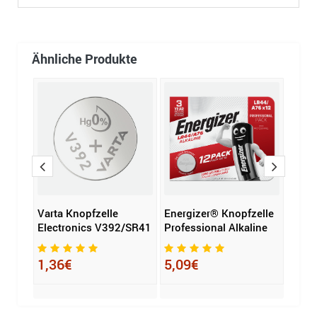
Ähnliche Produkte
Varta Knopfzelle
Energizer® Knopfzelle
Energ
Electronics V392/SR41
Professional Alkaline
Lith
mAh
1,36€
5,09€
3,1