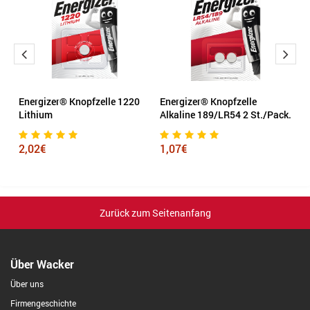
Energizer® Knopfzelle 1220
Energizer® Knopfzelle
V
Lithium
Alkaline 189/LR54 2 St./Pack.
1
2,02€
1,07€
Zurück zum Seitenanfang
Über Wacker
Über uns
Firmengeschichte