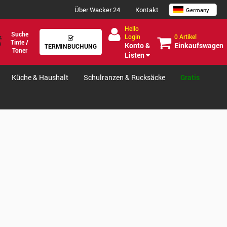
Über Wacker 24
Kontakt
Germany
Hello
Suche
0 Artikel
Login
Tinte /
Einkaufswagen
Konto &
TERMINBUCHUNG
Toner
Listen
Küche & Haushalt
Schulranzen & Rucksäcke
Gratis