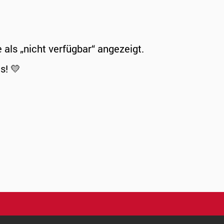
ls „nicht verfügbar“ angezeigt.
s! 💛