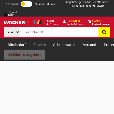
Angebote gelten für Privatkunden.
Privatkunde
Geschäftskunde
Preise inkl. gesetzl. MwSt.
Kontakt
Alle
Suche
Hello Login
0 Artikel
Tinte / Toner
Konto & Listen
Einkaufswagen
Bürobedarf
Papiere
Schreibwaren
Versand
Präse
Verkäufe & Angebote