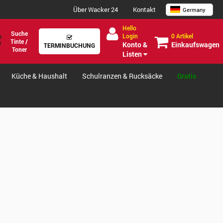
Über Wacker 24
Kontakt
Germany
Hello
Suche
0 Artikel
Login
Tinte /
Einkaufswagen
Konto &
TERMINBUCHUNG
Toner
Listen
Küche & Haushalt
Schulranzen & Rucksäcke
Gratis