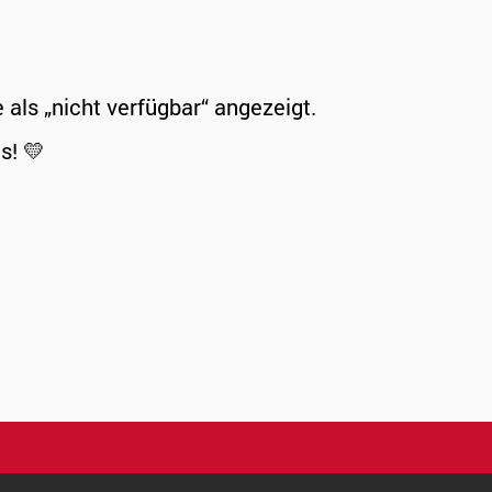
ls „nicht verfügbar“ angezeigt.
s! 💛