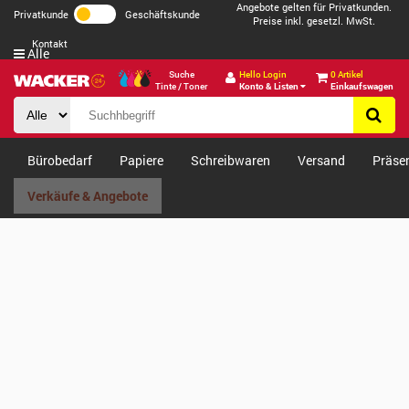
Angebote gelten für Privatkunden.
Privatkunde
Geschäftskunde
Preise inkl. gesetzl. MwSt.
Kontakt
Alle
Suche
Hello Login
0 Artikel
Tinte / Toner
Konto & Listen
Einkaufswagen
Bürobedarf
Papiere
Schreibwaren
Versand
Präse
Verkäufe & Angebote