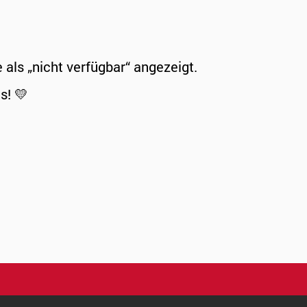
ls „nicht verfügbar“ angezeigt.
s! 💛