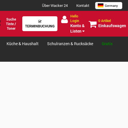
Über Wacker 24
Kontakt
Germany
Hello
Suche
0 Artikel
Login
Tinte /
Einkaufswagen
Konto &
TERMINBUCHUNG
Toner
Listen
Küche & Haushalt
Schulranzen & Rucksäcke
Gratis