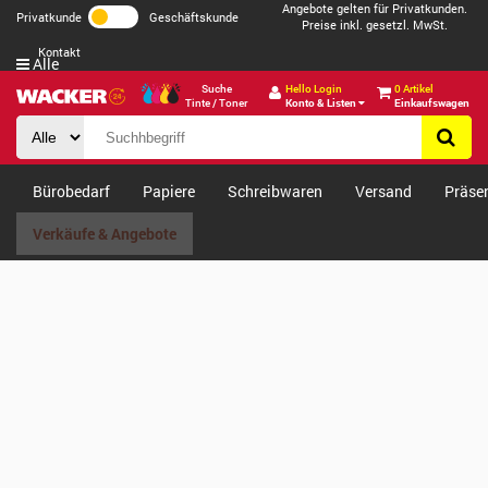
Angebote gelten für Privatkunden.
Privatkunde
Geschäftskunde
Preise inkl. gesetzl. MwSt.
Kontakt
Alle
Suche
Hello Login
0 Artikel
Tinte / Toner
Konto & Listen
Einkaufswagen
Bürobedarf
Papiere
Schreibwaren
Versand
Präse
Verkäufe & Angebote